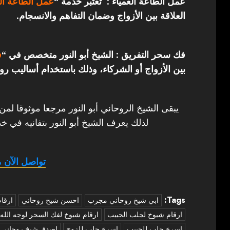
عمل الطاعة العمياء : تعتبر خدمة “
عمل الطاعة الع
العلاقة بين الأزواج وضمان التفاهم والانسجام.
فك سحر التفريق : الشيخ أبو النور متخصص في “
ف
بين الأزواج أو الشركاء، وذلك باستخدام أساليب روح
يبقى الشيخ الروحاني أبو النور مرجعا موثوقا لمن
لذلك يعرف الشيخ أبو النور بتفانيه في خد
تواصل الآن م
Tags:
‏ابي شيخ روحاني مجرب
احسن شيخ روحاني
ارقا
ارقام شيوخ لجلب الحبيب
ارقام شيوخ لفك السحر لوجه الله
اسرع جلب للحبيب
اسرع جلب للزوج
اصدق شيخ روحاني