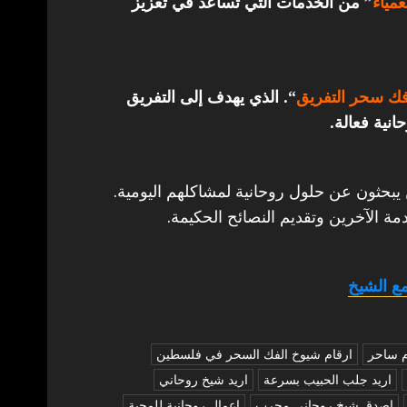
مياء
” من الخدمات التي تساعد في تعزيز
ك سحر التفريق
“. الذي يهدف إلى التفريق
انية فعالة.
 يبحثون عن حلول روحانية لمشاكلهم اليومية.
مة الآخرين وتقديم النصائح الحكيمة.
ع الشيخ
م ساحر
ارقام شيوخ الفك السحر في فلسطين
اريد جلب الحبيب بسرعة
اريد شيخ روحاني
اصدق شيخ روحاني مجرب
اعمال روحانية للمحبة