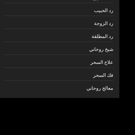
رد الحبيب
رد الزوجة
رد المطلقة
شيخ روحاني
علاج السحر
فك السحر
معالج روحاني