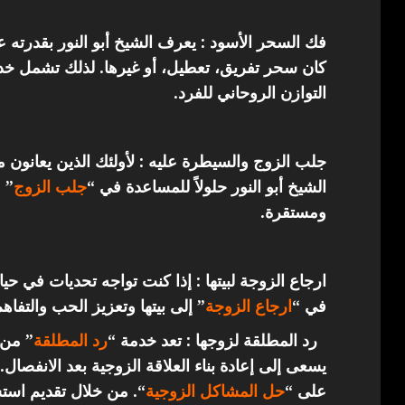
فك السحر الأسود : يعرف الشيخ أبو النور بقدرته 
كان سحر تفريق، تعطيل، أو غيرها. لذلك تشمل خدما
التوازن الروحاني للفرد.
جلب الزوج والسيطرة عليه : لأولئك الذين يعانون 
الشيخ أبو النور حلولاً للمساعدة في “
جلب الزوج
” 
ومستقرة.
ارجاع الزوجة لبيتها : إذا كنت تواجه تحديات في حي
في “
ارجاع
الزوجة
” إلى بيتها وتعزيز الحب والتفاهم
رد المطلقة لزوجها : تعد خدمة “
رد المطلقة
” من 
يسعى إلى إعادة بناء العلاقة الزوجية بعد الانفصال.
على “
حل المشاكل الزوجية
“. من خلال تقديم استش