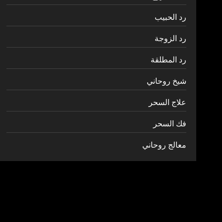
رد الحبيب
رد الزوجة
رد المطلقة
شيخ روحاني
علاج السحر
فك السحر
معالج روحاني