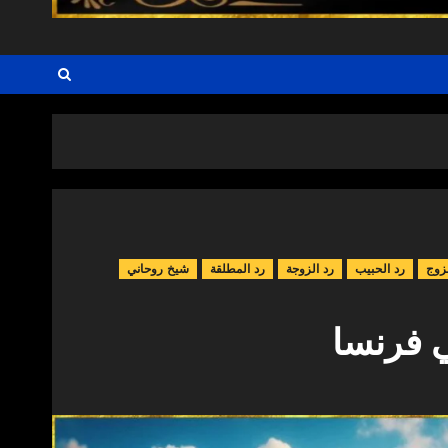
زوج
رد الحبيب
رد الزوجة
رد المطلقة
شيخ روحاني
 فرنسا