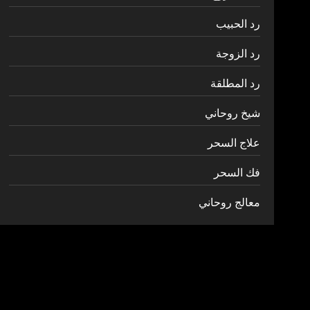
رد الحبيب
رد الزوجة
رد المطلقة
شيخ روحاني
علاج السحر
فك السحر
معالج روحاني