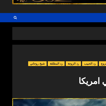
زوج
رد الحبيب
رد الزوجة
رد المطلقة
شيخ روحاني
امريكا