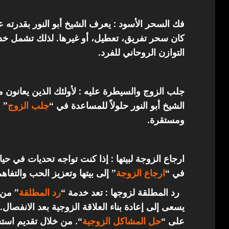
فك السحر الأسود : يعرف الشيخ أبو النور بقدرته 
كان سحر تفريق، تعطيل، أو غيرها. لذلك تشمل خدما
التوازن الروحاني للفرد.
جلب الزوج والسيطرة عليه : لأولئك الذين يعانون 
الشيخ أبو النور حلولاً للمساعدة في “
جلب الزوج
” 
ومستقرة.
ارجاع الزوجة لبيتها : إذا كنت تواجه تحديات في حي
في “
ارجاع
الزوجة
” إلى بيتها وتعزيز الحب والتفاهم
رد المطلقة لزوجها : تعد خدمة “
رد المطلقة
” من 
يسعى إلى إعادة بناء العلاقة الزوجية بعد الانفصال.
على “
حل المشاكل الزوجية
“. من خلال تقديم استش