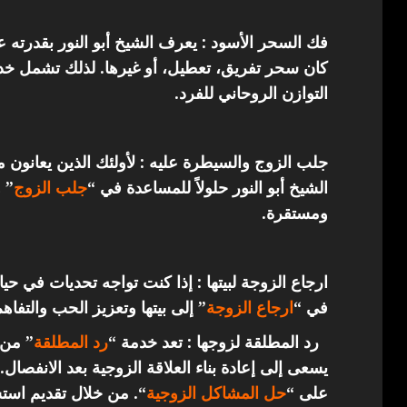
فك السحر الأسود : يعرف الشيخ أبو النور بقدرته 
كان سحر تفريق، تعطيل، أو غيرها. لذلك تشمل خدما
التوازن الروحاني للفرد.
جلب الزوج والسيطرة عليه : لأولئك الذين يعانون 
الشيخ أبو النور حلولاً للمساعدة في “
جلب الزوج
” 
ومستقرة.
ارجاع الزوجة لبيتها : إذا كنت تواجه تحديات في حي
في “
ارجاع
الزوجة
” إلى بيتها وتعزيز الحب والتفاهم
رد المطلقة لزوجها : تعد خدمة “
رد المطلقة
” من 
يسعى إلى إعادة بناء العلاقة الزوجية بعد الانفصال.
على “
حل المشاكل الزوجية
“. من خلال تقديم استش