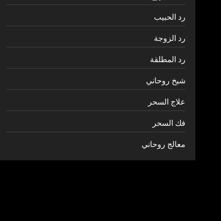
رد الحبيب
رد الزوجة
رد المطلقة
شيخ روحاني
علاج السحر
فك السحر
معالج روحاني