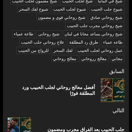
شيخ في المانيا
شيخ لجلب الحبيب
شيخ مضمون لجلب الحبيب
شيوخ جلب الحبيب
شيوخ لجلب الحبيب
شيوخ لفك السحر
شیخ روحاني صادق
شیخ روحاني قوي و مضمون
شیخ روحاني مجرب جلب الحبيب
شیخ روحاني يساعد مجانا في لبنان
شیخ روحانی
طاعة عمياء
طاعه عمياء
طرق رد المطلقة
علاج روحاني جلب الحبيب
عمل روحاني لجلب الحبيب
لفك السحر
للزواج من الحبيب
مجاني
معالج رروحاني
معالج روحاني
تصفّح
السابق
المقالات
أفضل معالج روحاني لجلب الحبيب ورد
المق
المطلقة فورًا
السا
التالي
المقالة
جلب الحبيب بعد الفراق مجرب ومضمون