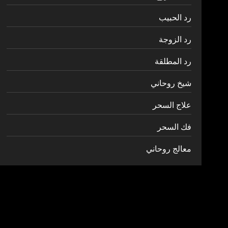
رد الحبيب
رد الزوجة
رد المطلقة
شيخ روحاني
علاج السحر
فك السحر
معالج روحاني