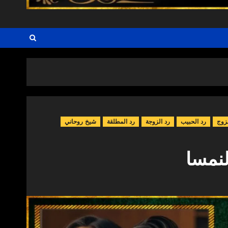
زوج
رد الحبيب
رد الزوجة
رد المطلقة
شيخ روحاني
نمسا