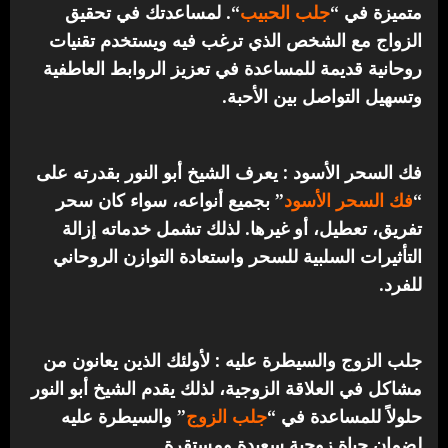
متميزة في “
جلب الحبيب
“.
لمساعدتك في تحقيق
الزواج مع الشخص الذي ترغب فيه ويستخدم تقنيات
روحانية قديمة للمساعدة في تعزيز الروابط العاطفية
وتسهيل التواصل بين الأحبة.
فك السحر الأسود : يعرف الشيخ أبو النور بقدرته على
“
فك السحر الأسود
” بجميع أنواعه، سواء كان سحر
تفريق، تعطيل، أو غيرها. لذلك تشمل خدماته إزالة
التأثيرات السلبية للسحر واستعادة التوازن الروحاني
للفرد.
جلب الزوج والسيطرة عليه : لأولئك الذين يعانون من
مشاكل في العلاقة الزوجية، لذلك يقدم الشيخ أبو النور
حلولاً للمساعدة في “
جلب الزوج
” والسيطرة عليه
لضمان حياة زوجية سعيدة ومستقرة.