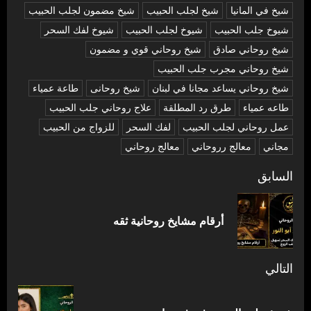
شيخ في المانيا
شيخ لجلب الحبيب
شيخ مضمون لجلب الحبيب
شيوخ جلب الحبيب
شيوخ لجلب الحبيب
شيوخ لفك السحر
شیخ روحاني صادق
شیخ روحاني قوي و مضمون
شیخ روحاني مجرب جلب الحبيب
شیخ روحاني يساعد مجانا في لبنان
شیخ روحانی
طاعة عمياء
طاعه عمياء
طرق رد المطلقة
علاج روحاني جلب الحبيب
عمل روحاني لجلب الحبيب
لفك السحر
للزواج من الحبيب
مجاني
معالج رروحاني
معالج روحاني
تصفّح
السابق
المقالات
المق
أرقام مشايخ روحانية ثقه
السا
التالي
المقالة