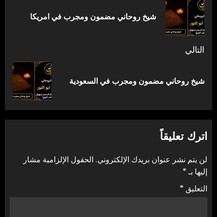
المقالات
المق
شيخ روحاني مضمون ومجرب في امريكا
السا
التالي
المقالة
شيخ روحاني مضمون ومجرب في السعودية
التالية:
اترك تعليقاً
لن يتم نشر عنوان بريدك الإلكتروني.
الحقول الإلزامية مشار
إليها بـ
*
التعليق
*