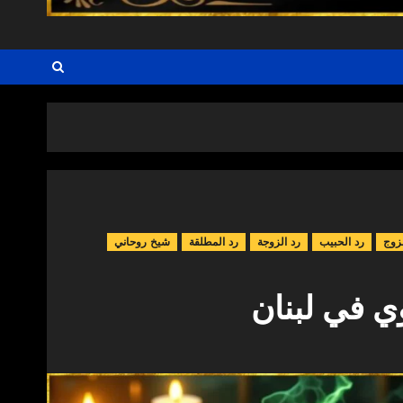
زوج
رد الحبيب
رد الزوجة
رد المطلقة
شيخ روحاني
 في لبنان