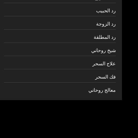
رد الحبيب
رد الزوجة
رد المطلقة
شيخ روحاني
علاج السحر
فك السحر
معالج روحاني