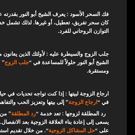
فك السحر الأسود : يعرف الشيخ أبو النور بقدرته 
كان سحر تفريق، تعطيل، أو غيرها. لذلك تشمل خدما
التوازن الروحاني للفرد.
جلب الزوج والسيطرة عليه : لأولئك الذين يعانون 
الشيخ أبو النور حلولاً للمساعدة في “
جلب الزوج
” 
ومستقرة.
ارجاع الزوجة لبيتها : إذا كنت تواجه تحديات في حي
في “
ارجاع
الزوجة
” إلى بيتها وتعزيز الحب والتفاهم
رد المطلقة لزوجها : تعد خدمة “
رد المطلقة
” من 
يسعى إلى إعادة بناء العلاقة الزوجية بعد الانفصال.
على “
حل المشاكل الزوجية
“. من خلال تقديم استش