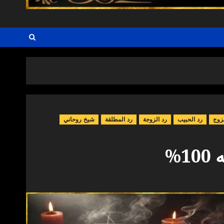
زوج
رد الحبيب
رد الزوجة
رد المطلقة
شيخ روحاني
%