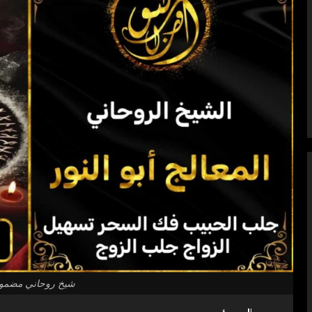
شيخ روحاني مضمون وث