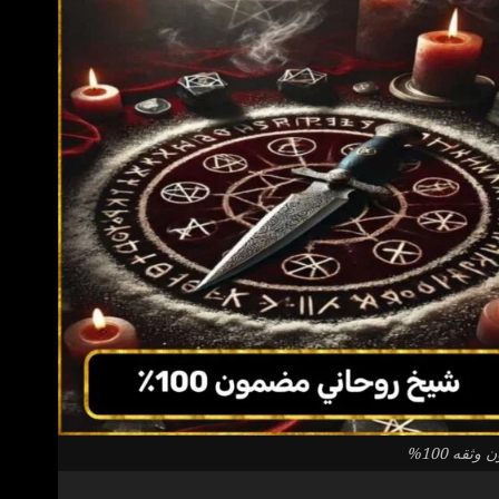
قه 100%