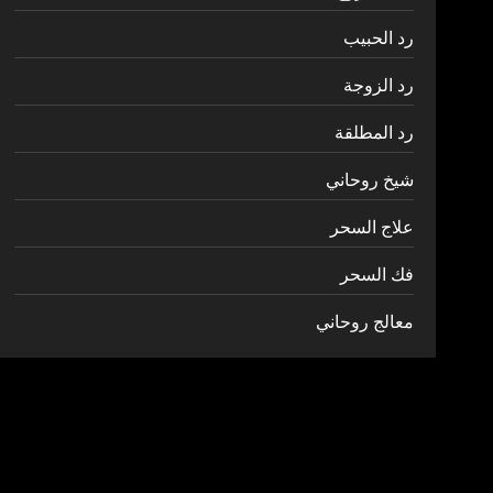
رد الحبيب
رد الزوجة
رد المطلقة
شيخ روحاني
علاج السحر
فك السحر
معالج روحاني