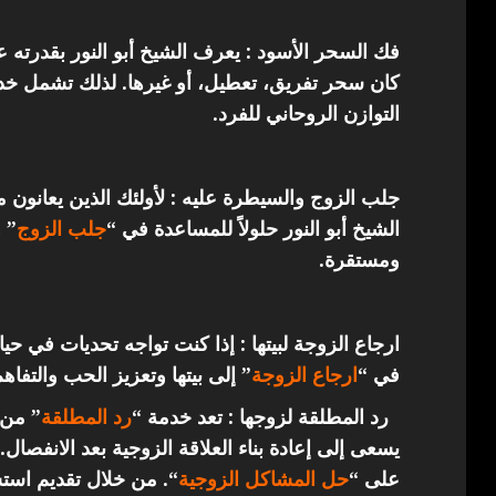
فك السحر الأسود : يعرف الشيخ أبو النور بقدرته 
كان سحر تفريق، تعطيل، أو غيرها. لذلك تشمل خدما
التوازن الروحاني للفرد.
جلب الزوج والسيطرة عليه : لأولئك الذين يعانون 
الشيخ أبو النور حلولاً للمساعدة في “
جلب الزوج
” 
ومستقرة.
ارجاع الزوجة لبيتها : إذا كنت تواجه تحديات في حي
في “
ارجاع
الزوجة
” إلى بيتها وتعزيز الحب والتفاهم
رد المطلقة لزوجها : تعد خدمة “
رد المطلقة
” من 
يسعى إلى إعادة بناء العلاقة الزوجية بعد الانفصال.
على “
حل المشاكل الزوجية
“. من خلال تقديم استش