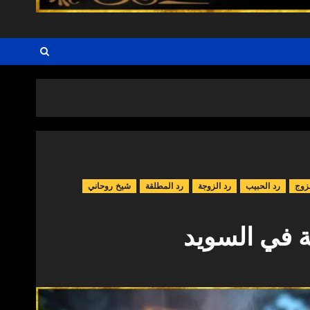
زوج
رد الحبيب
رد الزوجة
رد المطلقة
شيخ روحاني
 في السويد