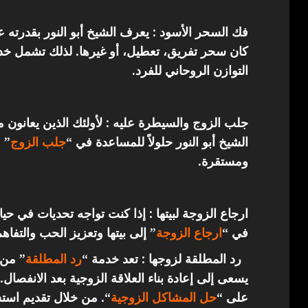
فك السحر الأسود : يعرف الشيخ أبو النور بقدرته 
كان سحر تفريق، تعطيل، أو غيرها. لذلك تشمل خدما
التوازن الروحاني للفرد.
جلب الزوج والسيطرة عليه : لأولئك الذين يعانون 
الشيخ أبو النور حلولاً للمساعدة في “
جلب الزوج
” 
ومستقرة.
ارجاع الزوجة لبيتها : إذا كنت تواجه تحديات في حي
في “
ارجاع
الزوجة
” إلى بيتها وتعزيز الحب والتفاهم
رد المطلقة لزوجها : تعد خدمة “
رد المطلقة
” من 
يسعى إلى إعادة بناء العلاقة الزوجية بعد الانفصال.
على “
حل المشاكل الزوجية
“. من خلال تقديم استش