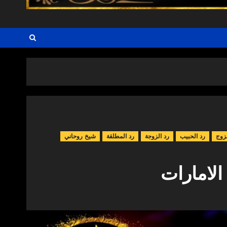
زوج
رد الحبيب
رد الزوجة
رد المطلقة
شيخ روحاني
لامارات