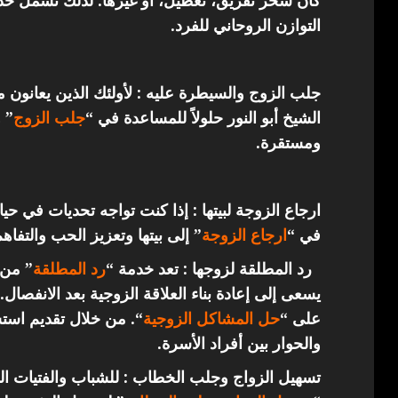
كان سحر تفريق، تعطيل، أو غيرها. لذلك تشمل خدما
التوازن الروحاني للفرد.
جلب الزوج والسيطرة عليه : لأولئك الذين يعانون 
الشيخ أبو النور حلولاً للمساعدة في “
جلب الزوج
” 
ومستقرة.
ارجاع الزوجة لبيتها : إذا كنت تواجه تحديات في حي
في “
ارجاع
الزوجة
” إلى بيتها وتعزيز الحب والتفاهم
رد المطلقة لزوجها : تعد خدمة “
رد المطلقة
” من 
يسعى إلى إعادة بناء العلاقة الزوجية بعد الانفصال.
على “
حل المشاكل الزوجية
“. من خلال تقديم استش
والحوار بين أفراد الأسرة.
تسهيل الزواج وجلب الخطاب : للشباب والفتيات ال