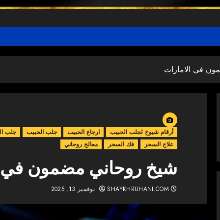
ون في الامارات
أرقام شيوخ لجلب الحبيب
ارجاع الحبيب
جلب الحبيب
جلب ال
علاج السحر
فك السحر
معالج روحاني
شيخ روحاني مضمون في ا
SHAYKHRUHANI.COM
نوفمبر 13, 2025