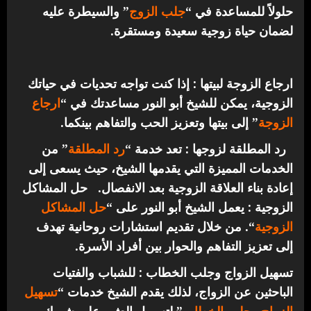
حلولاً للمساعدة في “
جلب الزوج
” والسيطرة عليه
لضمان حياة زوجية سعيدة ومستقرة.
ارجاع الزوجة لبيتها : إذا كنت تواجه تحديات في حياتك
الزوجية، يمكن للشيخ أبو النور مساعدتك في “
ارجاع
الزوجة
” إلى بيتها وتعزيز الحب والتفاهم بينكما.
رد المطلقة لزوجها : تعد خدمة “
رد المطلقة
” من
الخدمات المميزة التي يقدمها الشيخ، حيث يسعى إلى
إعادة بناء العلاقة الزوجية بعد الانفصال.
حل المشاكل
الزوجية : يعمل الشيخ أبو النور على “
حل المشاكل
الزوجية
“. من خلال تقديم استشارات روحانية تهدف
إلى تعزيز التفاهم والحوار بين أفراد الأسرة.
تسهيل الزواج وجلب الخطاب : للشباب والفتيات
الباحثين عن الزواج، لذلك يقدم الشيخ خدمات “
تسهيل
الزواج وجلب الخطاب
” لتسهيل العثور على شريك