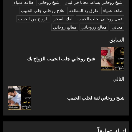
شیخ روحاني يساعد مجانا في لبنان
شیخ روحانی
طاعة عمياء
طاعه عمياء
طرق رد المطلقة
علاج روحاني جلب الحبيب
عمل روحاني لجلب الحبيب
لفك السحر
للزواج من الحبيب
مجاني
معالج رروحاني
معالج روحاني
تصفّح
السابق
المقالات
المق
شيخ روحاني جلب الحبيب للزواج بك
السا
التالي
المقالة
شيخ روحاني ثقة لجلب الحبيب
التالية:
اترك تعليقاً