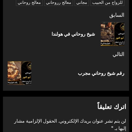
للزواج من الحبيب
مجاني
معالج رروحاني
معالج روحاني
تصفّح
السابق
المقالات
المق
شيخ روحاني في هولندا
السا
التالي
المقالة
رقم شيخ روحاني مجرب
التالية:
اترك تعليقاً
لن يتم نشر عنوان بريدك الإلكتروني.
الحقول الإلزامية مشار
إليها بـ
*