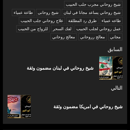
شیخ روحاني مجرب جلب الحبيب
شیخ روحاني يساعد مجانا في لبنان
شیخ روحانی
طاعة عمياء
طاعه عمياء
طرق رد المطلقة
علاج روحاني جلب الحبيب
عمل روحاني لجلب الحبيب
لفك السحر
للزواج من الحبيب
مجاني
معالج رروحاني
معالج روحاني
تصفّح
السابق
المقالات
المق
شيخ روحاني في لبنان مضمون وثقة
السا
التالي
المقالة
شيخ روحاني في امريكا مضمون وثقة
التالية: