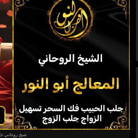
شيخ روحاني جل