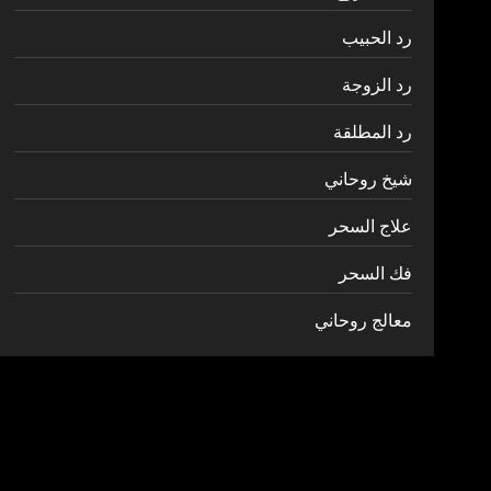
رد الحبيب
رد الزوجة
رد المطلقة
شيخ روحاني
علاج السحر
فك السحر
معالج روحاني