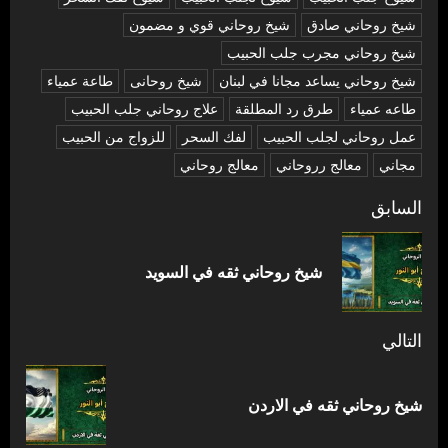
شیخ روحاني صادق
شیخ روحاني قوي و مضمون
شیخ روحاني مجرب جلب الحبيب
شیخ روحاني يساعد مجانا في لبنان
شیخ روحانی
طاعة عمياء
طاعه عمياء
طرق رد المطلقة
علاج روحاني جلب الحبيب
عمل روحاني لجلب الحبيب
لفك السحر
للزواج من الحبيب
مجاني
معالج رروحاني
معالج روحاني
تصفّح
السابق
المقالات
المق
شيخ روحاني ثقه في السويد
السا
التالي
المقالة
شيخ روحاني ثقه في الاردن
التالية: