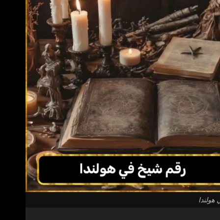
هولندا