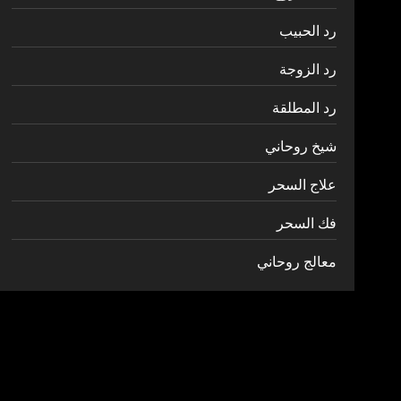
رد الحبيب
رد الزوجة
رد المطلقة
شيخ روحاني
علاج السحر
فك السحر
معالج روحاني