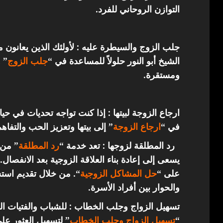
التوازن الروحاني للفرد.
جلب الزوج والسيطرة عليه : لأولئك الذين يعانون 
الشيخ أبو النور حلولاً للمساعدة في “
جلب الزوج
” 
ومستقرة.
ارجاع الزوجة لبيتها : إذا كنت تواجه تحديات في حي
في “
ارجاع
الزوجة
” إلى بيتها وتعزيز الحب والتفاهم
رد المطلقة لزوجها : تعد خدمة “
رد المطلقة
” من 
يسعى إلى إعادة بناء العلاقة الزوجية بعد الانفصال.
على “
حل المشاكل الزوجية
“. من خلال تقديم استش
والحوار بين أفراد الأسرة.
تسهيل الزواج وجلب الخطاب : للشباب والفتيات ال
“
تسهيل الزواج وجلب الخطاب
” لتسهيل العثور عل