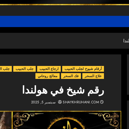
دا
أرقام شيوخ لجلب الحبيب
ارجاع الحبيب
جلب الحبيب
جلب ال
علاج السحر
فك السحر
معالج روحاني
رقم شيخ في هولندا
SHAYKHRUHANI.COM
سبتمبر 5, 2025