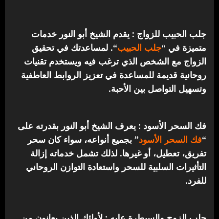
جلب الحبيب للزواج : يقدم الشيخ أبو النور خدمات
متميزة في “
جلب الحبيب
“.
لمساعدتك في تحقيق
الزواج مع الشخص الذي ترغب فيه ويستخدم تقنيات
روحانية قديمة للمساعدة في تعزيز الروابط العاطفية
وتسهيل التواصل بين الأحبة.
فك السحر الأسود : يعرف الشيخ أبو النور بقدرته على
“
فك السحر الأسود
” بجميع أنواعه، سواء كان سحر
تفريق، تعطيل، أو غيرها. لذلك تشمل خدماته إزالة
التأثيرات السلبية للسحر واستعادة التوازن الروحاني
للفرد.
جلب الزوج والسيطرة عليه : لأولئك الذين يعانون من