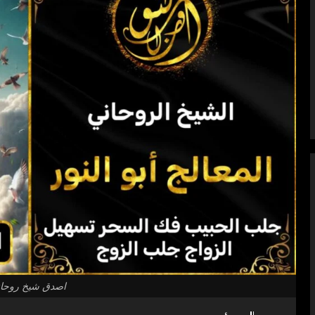
اصدق شيخ روحان