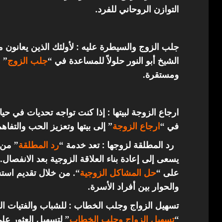
التوازن الروحاني للفرد.
جلب الزوج والسيطرة عليه : لأولئك الذين يعانون 
الشيخ أبو النور حلولاً للمساعدة في “
جلب الزوج
” 
ومستقرة.
ارجاع الزوجة لبيتها : إذا كنت تواجه تحديات في حي
في “
ارجاع
الزوجة
” إلى بيتها وتعزيز الحب والتفاهم
رد المطلقة لزوجها : تعد خدمة “
رد المطلقة
” من 
يسعى إلى إعادة بناء العلاقة الزوجية بعد الانفصال.
على “
حل المشاكل الزوجية
“. من خلال تقديم استش
والحوار بين أفراد الأسرة.
تسهيل الزواج وجلب الخطاب : للشباب والفتيات ال
“
تسهيل الزواج وجلب الخطاب
” لتسهيل العثور عل