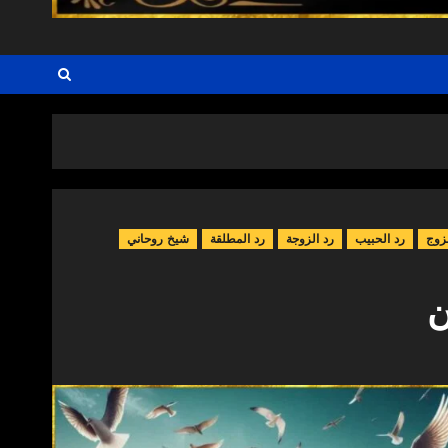
زوج
رد الحبيب
رد الزوجة
رد المطلقة
شيخ روحاني
ن