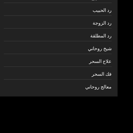
رد الحبيب
رد الزوجة
رد المطلقة
شيخ روحاني
علاج السحر
فك السحر
معالج روحاني