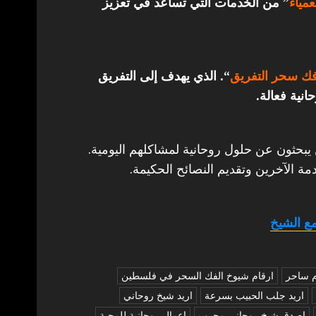
مياء
” من الخدمات التي تساعد في تعزيز
ك سحر التفريق
“. الذي يهدف إلى التفريق
انية فعالة.
 يبحثون عن حلول روحانية لمشاكلهم اليومية.
مة الآخرين وتقديم النصائح الحكيمة.
ع الشيخ
م ساحر
ارقام شيوخ الفك السحر في فلسطين
اريد جلب الحبيب بسرعة
اريد شيخ روحاني
اصدق شيخ روحاني مجرب
اعمال روحانية للمحبة