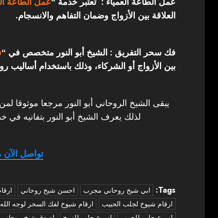
عمل الطاعة العمياء : تعتبر خدمة “
عمل الطاعة الع
العلاقة بين الأزواج وضمان التفاهم والانسجام.
فك سحر التفريق : الشيخ أبو النور متخصص في “
ف
بين الأزواج أو الشركاء، وذلك باستخدام أساليب روح
يبقى الشيخ الروحاني أبو النور مرجعا موثوقا لمن
لذلك يعرف الشيخ أبو النور بتفانيه في خد
تواصل الآن م
Tags:
‏ابي شيخ روحاني مجرب
احسن شيخ روحاني
ارقا
ارقام شيوخ لجلب الحبيب
ارقام شيوخ لفك السحر لوجه الله
اسرع جلب للحبيب
اسرع جلب للزوج
اصدق شيخ روحاني