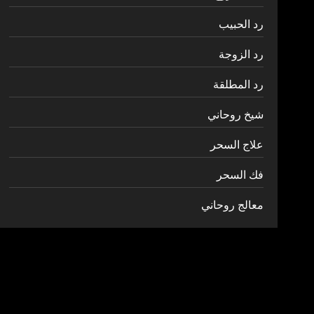
رد الحبيب
رد الزوجة
رد المطلقة
شيخ روحاني
علاج السحر
فك السحر
معالج روحاني