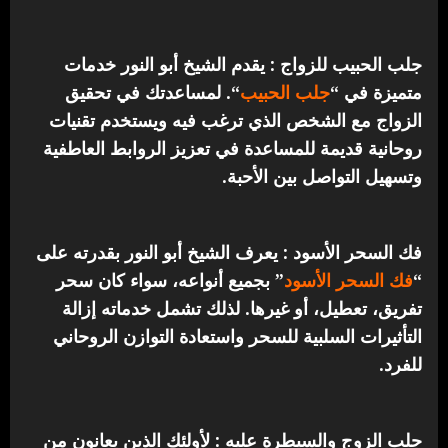
جلب الحبيب للزواج : يقدم الشيخ أبو النور خدمات
متميزة في “
جلب الحبيب
“.
لمساعدتك في تحقيق
الزواج مع الشخص الذي ترغب فيه ويستخدم تقنيات
روحانية قديمة للمساعدة في تعزيز الروابط العاطفية
وتسهيل التواصل بين الأحبة.
فك السحر الأسود : يعرف الشيخ أبو النور بقدرته على
“
فك السحر الأسود
” بجميع أنواعه، سواء كان سحر
تفريق، تعطيل، أو غيرها. لذلك تشمل خدماته إزالة
التأثيرات السلبية للسحر واستعادة التوازن الروحاني
للفرد.
جلب الزوج والسيطرة عليه : لأولئك الذين يعانون من