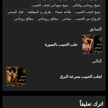
شيخ روحاني وفلكي
شيخ سوداني لجلب الحبيب
شيخ لجلب الحبيب
طاعه عمياء
طرق رد المطلقة
لفك السحر
للزواج من الحبيب
مجاني
معالج رروحاني
معالج روحاني
تصفّح
السابق
المقالات
المق
جلب الحبيب بالصورة
السا
التالي
المقالة
لجلب الحبيب بسرعة البرق
التالية:
اترك تعليقاً