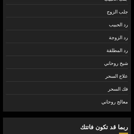
جلب الزوج
رد الحبيب
رد الزوجة
رد المطلقة
شيخ روحاني
علاج السحر
فك السحر
معالج روحاني
ربما قد تكون فاتتك