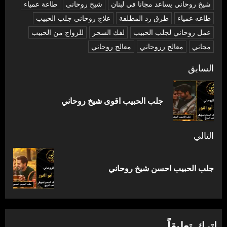
شیخ روحاني يساعد مجانا في لبنان
شیخ روحانی
طاعة عمياء
طاعه عمياء
طرق رد المطلقة
علاج روحاني جلب الحبيب
عمل روحاني لجلب الحبيب
لفك السحر
للزواج من الحبيب
مجاني
معالج رروحاني
معالج روحاني
تصفّح
السابق
المقالات
المق
جلب الحبيب اقوى شيخ روحاني
السا
التالي
المقالة
جلب الحبيب احسن شيخ روحاني
التالية:
اترك تعليقاً