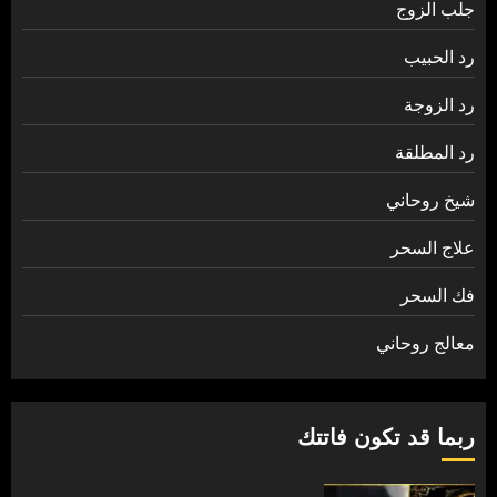
جلب الزوج
رد الحبيب
رد الزوجة
رد المطلقة
شيخ روحاني
علاج السحر
فك السحر
معالج روحاني
ربما قد تكون فاتتك