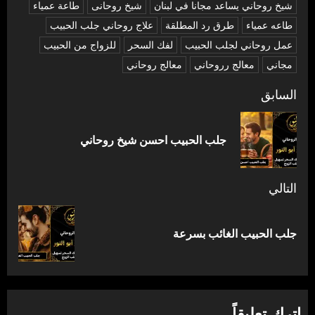
شیخ روحاني يساعد مجانا في لبنان
شیخ روحانی
طاعة عمياء
طاعه عمياء
طرق رد المطلقة
علاج روحاني جلب الحبيب
عمل روحاني لجلب الحبيب
لفك السحر
للزواج من الحبيب
مجاني
معالج رروحاني
معالج روحاني
تصفّح
السابق
المقالات
المق
جلب الحبيب احسن شيخ روحاني
السا
التالي
المقالة
جلب الحبيب الغائب بسرعة
التالية:
اترك تعليقاً