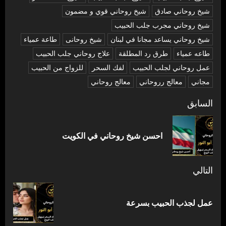
شیخ روحاني صادق
شیخ روحاني قوي و مضمون
شیخ روحاني مجرب جلب الحبيب
شیخ روحاني يساعد مجانا في لبنان
شیخ روحانی
طاعة عمياء
طاعه عمياء
طرق رد المطلقة
علاج روحاني جلب الحبيب
عمل روحاني لجلب الحبيب
لفك السحر
للزواج من الحبيب
مجاني
معالج رروحاني
معالج روحاني
تصفّح
السابق
المقالات
المق
احسن شيخ روحاني في الكويت
السا
التالي
المقالة
عمل لجذب الحبيب بسرعة
التالية: