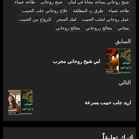
شیخ روحاني يساعد مجانا في لبنان
شیخ روحانی
طاعة عمياء
طاعه عمياء
طرق رد المطلقة
علاج روحاني جلب الحبيب
عمل روحاني لجلب الحبيب
لفك السحر
للزواج من الحبيب
مجاني
معالج رروحاني
معالج روحاني
تصفّح
السابق
المقالات
المق
ابي شيخ روحاني مجرب
السا
التالي
المقالة
اريد جلب حبيب بسرعة
التالية:
اترك تعليقاً