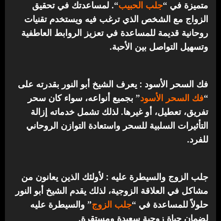
متميزة في “
جلب الحبيب
“.
لمساعدتك في تحقيق
الزواج مع الشخص الذي ترغب فيه ويستخدم تقنيات
روحانية قديمة للمساعدة في تعزيز الروابط العاطفية
وتسهيل التواصل بين الأحبة.
فك السحر الأسود : يعرف الشيخ أبو النور بقدرته على
“
فك السحر الأسود
” بجميع أنواعه، سواء كان سحر
تفريق، تعطيل، أو غيرها. لذلك تشمل خدماته إزالة
التأثيرات السلبية للسحر واستعادة التوازن الروحاني
للفرد.
جلب الزوج والسيطرة عليه : لأولئك الذين يعانون من
مشاكل في العلاقة الزوجية، لذلك يقدم الشيخ أبو النور
حلولاً للمساعدة في “
جلب الزوج
” والسيطرة عليه
لضمان حياة زوجية سعيدة ومستقرة.