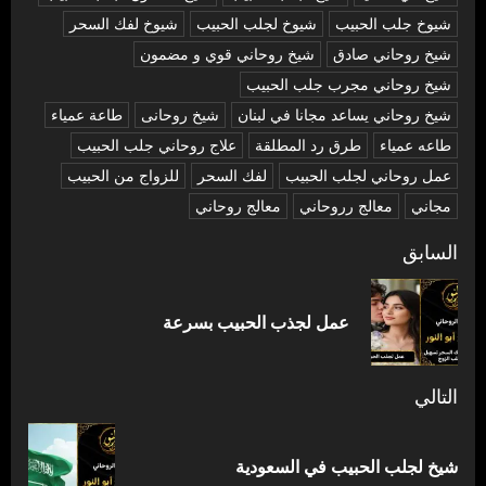
شيوخ جلب الحبيب
شيوخ لجلب الحبيب
شيوخ لفك السحر
شیخ روحاني صادق
شیخ روحاني قوي و مضمون
شیخ روحاني مجرب جلب الحبيب
شیخ روحاني يساعد مجانا في لبنان
شیخ روحانی
طاعة عمياء
طاعه عمياء
طرق رد المطلقة
علاج روحاني جلب الحبيب
عمل روحاني لجلب الحبيب
لفك السحر
للزواج من الحبيب
مجاني
معالج رروحاني
معالج روحاني
تصفّح
السابق
المقالات
المق
عمل لجذب الحبيب بسرعة
السا
التالي
المقالة
شيخ لجلب الحبيب في السعودية