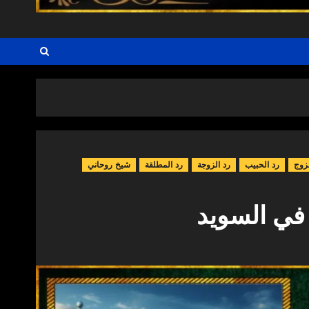
زوج
رد الحبيب
رد الزوجة
رد المطلقة
شيخ روحاني
في السويد