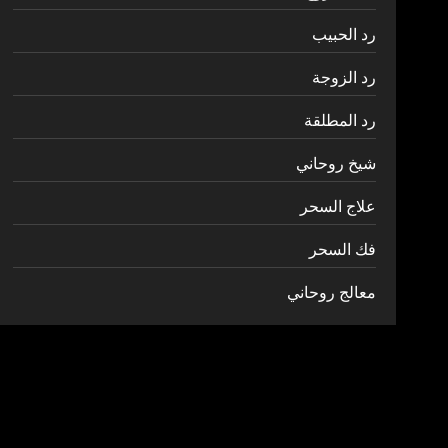
رد الحبيب
رد الزوجة
رد المطلقة
شيخ روحاني
علاج السحر
فك السحر
معالج روحاني