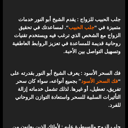
جلب الحبيب للزواج : يقدم الشيخ أبو النور خدمات
متميزة في “
جلب الحبيب
“.
لمساعدتك في تحقيق
الزواج مع الشخص الذي ترغب فيه ويستخدم تقنيات
روحانية قديمة للمساعدة في تعزيز الروابط العاطفية
وتسهيل التواصل بين الأحبة.
فك السحر الأسود : يعرف الشيخ أبو النور بقدرته على
“
فك السحر الأسود
” بجميع أنواعه، سواء كان سحر
تفريق، تعطيل، أو غيرها. لذلك تشمل خدماته إزالة
التأثيرات السلبية للسحر واستعادة التوازن الروحاني
للفرد.
جلب الزوج والسيطرة عليه : لأولئك الذين يعانون من