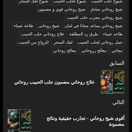
شيوخ جلب الحبيب
شيوخ لجلب الحبيب
شيوخ لفك السحر
شیخ روحاني صادق
شیخ روحاني قوي و مضمون
شیخ روحاني مجرب جلب الحبيب
شیخ روحاني يساعد مجانا في لبنان
شیخ روحانی
طاعة عمياء
طاعه عمياء
طرق رد المطلقة
علاج روحاني جلب الحبيب
عمل روحاني لجلب الحبيب
لفك السحر
للزواج من الحبيب
مجاني
معالج رروحاني
معالج روحاني
تصفّح
السابق
المقالات
المق
علاج روحاني مضمون جلب الحبيب روحاني
السا
التالي
أقوى شيخ روحاني – تجارب حقيقية ونتائج
المقالة
مضمونة
التالية: