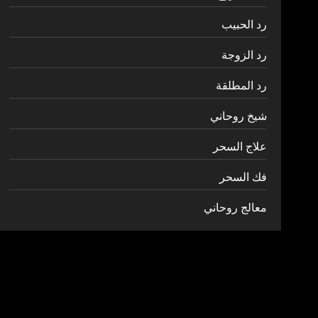
رد الحبيب
رد الزوجة
رد المطلقة
شيخ روحاني
علاج السحر
فك السحر
معالج روحاني