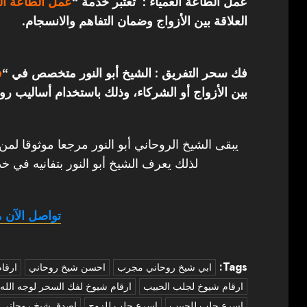
عمل الطاعة العمياء : تعتبر خدمة “
عمل الطاعة الع
العلاقة بين الأزواج وضمان التفاهم والانسجام.
فك سحر التفريق : الشيخ أبو النور متخصص في “
ف
بين الأزواج أو الشركاء، وذلك باستخدام أساليب روح
يبقى الشيخ الروحاني أبو النور مرجعا موثوقا لمن
لذلك يعرف الشيخ أبو النور بتفانيه في خد
تواصل الآن م
Tags:
‏ابي شيخ روحاني مجرب
احسن شيخ روحاني
ارقا
ارقام شيوخ لجلب الحبيب
ارقام شيوخ لفك السحر لوجه الله
اسرع جلب للحبيب
اسرع جلب للزوج
اصدق شيخ روحاني