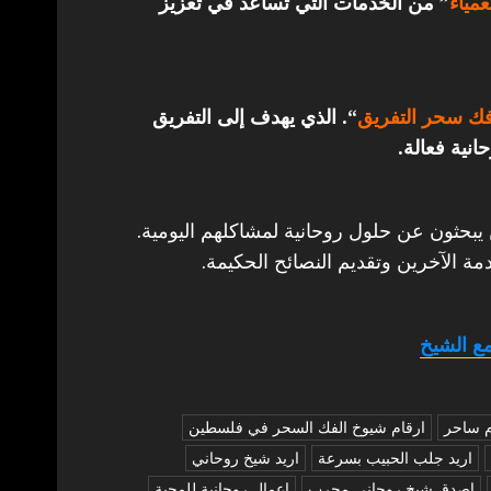
مياء
” من الخدمات التي تساعد في تعزيز
ك سحر التفريق
“. الذي يهدف إلى التفريق
انية فعالة.
 يبحثون عن حلول روحانية لمشاكلهم اليومية.
مة الآخرين وتقديم النصائح الحكيمة.
ع الشيخ
م ساحر
ارقام شيوخ الفك السحر في فلسطين
اريد جلب الحبيب بسرعة
اريد شيخ روحاني
اصدق شيخ روحاني مجرب
اعمال روحانية للمحبة