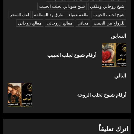
شيخ روحاني وفلكي
شيخ سوداني لجلب الحبيب
شيخ لجلب الحبيب
طاعه عمياء
طرق رد المطلقة
لفك السحر
للزواج من الحبيب
مجاني
معالج رروحاني
معالج روحاني
تصفّح
السابق
المقالات
المق
أرقام شيوخ لجلب الحبيب
السا
التالي
المقالة
أرقام شيوخ لجلب الزوجة
التالية:
اترك تعليقاً