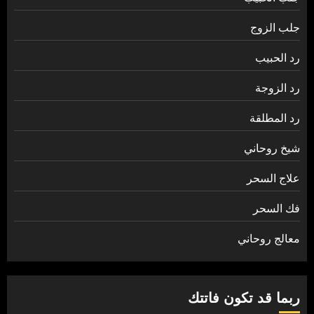
جلب الزوج
رد الحبيب
رد الزوجة
رد المطلقة
شيخ روحاني
علاج السحر
فك السحر
معالج روحاني
ربما قد تكون فاتتك