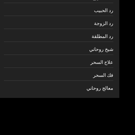
رد الحبيب
رد الزوجة
رد المطلقة
شيخ روحاني
علاج السحر
فك السحر
معالج روحاني