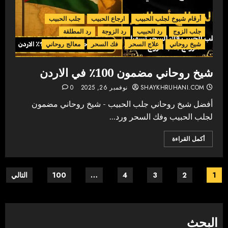
أرقام شيوخ لجلب الحبيب
ارجاع الحبيب
جلب الحبيب
جلب الزوج
رد الحبيب
رد الزوجة
رد المطلقة
شيخ روحاني
علاج السحر
فك السحر
معالج روحاني
شيخ روحاني مضمون 100٪ في الاردن
SHAYKHRUHANI.COM
نوفمبر 26, 2025
0
أفضل شيخ روحاني جلب الحبيب - شيخ روحاني مضمون
لجلب الحبيب وفك السحر ورد...
أكمل القراءة
Posts
1
2
3
4
…
100
التالي
pagination
البحث