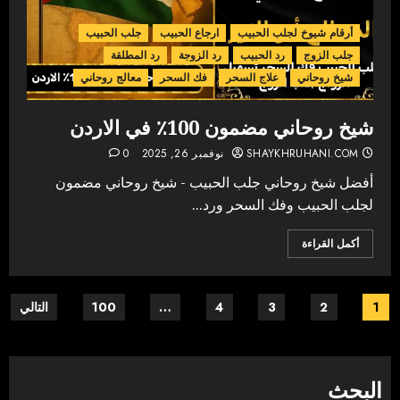
أرقام شيوخ لجلب الحبيب
ارجاع الحبيب
جلب الحبيب
جلب الزوج
رد الحبيب
رد الزوجة
رد المطلقة
شيخ روحاني
علاج السحر
فك السحر
معالج روحاني
شيخ روحاني مضمون 100٪ في الاردن
SHAYKHRUHANI.COM
نوفمبر 26, 2025
0
أفضل شيخ روحاني جلب الحبيب - شيخ روحاني مضمون
لجلب الحبيب وفك السحر ورد...
أكمل القراءة
Posts
1
2
3
4
…
100
التالي
pagination
البحث