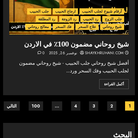
أرقام شيوخ لجلب الحبيب
ارجاع الحبيب
جلب الحبيب
جلب الزوج
رد الحبيب
رد الزوجة
رد المطلقة
شيخ روحاني
علاج السحر
فك السحر
معالج روحاني
شيخ روحاني مضمون 100٪ في الاردن
SHAYKHRUHANI.COM
نوفمبر 26, 2025
0
أفضل شيخ روحاني جلب الحبيب - شيخ روحاني مضمون
لجلب الحبيب وفك السحر ورد...
أكمل القراءة
Posts
1
2
3
4
…
100
التالي
pagination
البحث