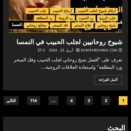
أرقام شيوخ لجلب الحبيب
ارجاع الحبيب
جلب الحبيب
جلب الزوج
رد الحبيب
رد الزوجة
رد المطلقة
شيخ روحاني
علاج السحر
فك السحر
معالج روحاني
شيوخ روحانيين لجلب الحبيب في النمسا
SHAYKHRUHANI.COM
أبريل 25, 2026
0
تعرف على "أفضل شيخ روحاني لجلب الحبيب وفك السحر
ورد المطلقة" واستعادة العلاقات الزوجية،...
أكمل القراءة
Posts
1
2
3
4
…
116
التالي
pagination
البحث