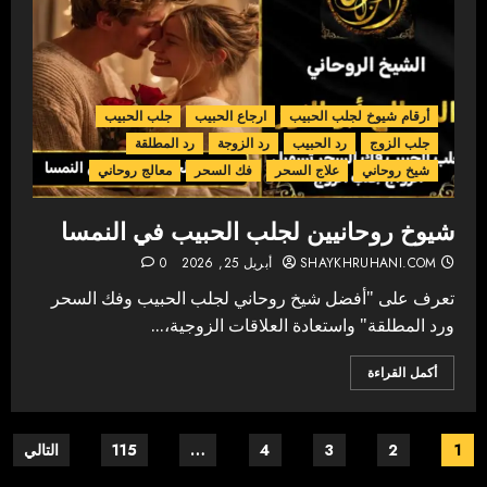
أرقام شيوخ لجلب الحبيب
ارجاع الحبيب
جلب الحبيب
جلب الزوج
رد الحبيب
رد الزوجة
رد المطلقة
شيخ روحاني
علاج السحر
فك السحر
معالج روحاني
شيوخ روحانيين لجلب الحبيب في النمسا
SHAYKHRUHANI.COM
أبريل 25, 2026
0
تعرف على "أفضل شيخ روحاني لجلب الحبيب وفك السحر
ورد المطلقة" واستعادة العلاقات الزوجية،...
أكمل القراءة
Posts
1
2
3
4
…
115
التالي
pagination