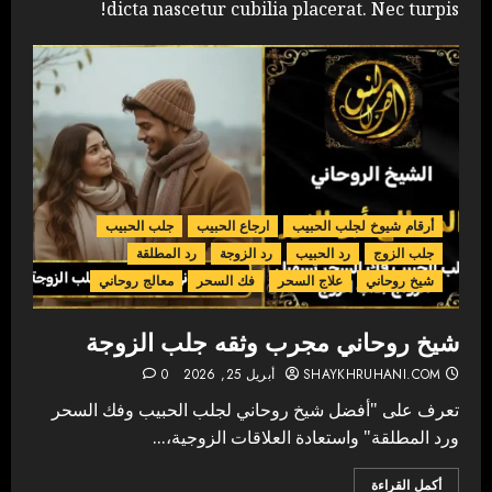
dicta nascetur cubilia placerat. Nec turpis!
أرقام شيوخ لجلب الحبيب
ارجاع الحبيب
جلب الحبيب
جلب الزوج
رد الحبيب
رد الزوجة
رد المطلقة
شيخ روحاني
علاج السحر
فك السحر
معالج روحاني
شيخ روحاني مجرب وثقه جلب الزوجة
SHAYKHRUHANI.COM
أبريل 25, 2026
0
تعرف على "أفضل شيخ روحاني لجلب الحبيب وفك السحر
ورد المطلقة" واستعادة العلاقات الزوجية،...
أكمل القراءة