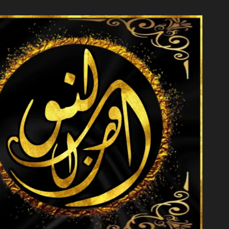
خطي
لى
لمحتوى