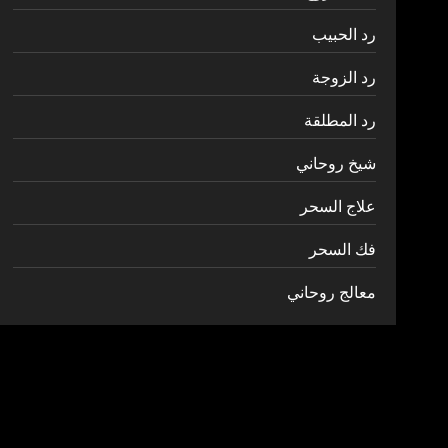
رد الحبيب
رد الزوجة
رد المطلقة
شيخ روحاني
علاج السحر
فك السحر
معالج روحاني