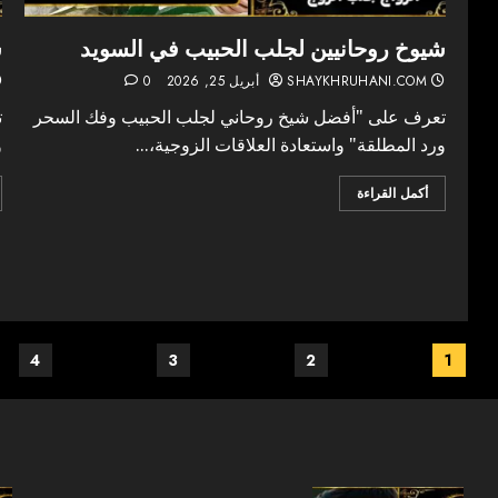
شيوخ روحانيين لجلب الحبيب في السويد
ش
SHAYKHRUHANI.COM
أبريل 25, 2026
0
تعرف على "أفضل شيخ روحاني لجلب الحبيب وفك السحر
ت
ورد المطلقة" واستعادة العلاقات الزوجية،...
و
أكمل القراءة
Posts
4
3
2
1
pagination